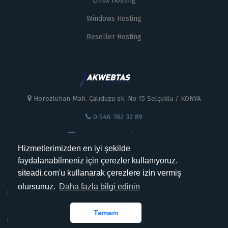
Linux Hosting
Windows Hosting
Reseller Hosting
Horozluhan Mah. Çalıdüzü sk. No 15 Selçuklu / KONYA
0 546 782 32 89
akwebtas@akwebtas.com
Hizmetlerimizden en iyi şekilde
faydalanabilmeniz için çerezler kullanıyoruz.
siteadi.com'u kullanarak çerezlere izin vermiş
olursunuz.
Daha fazla bilgi edinin
Kabul Ettiğimiz Ödemeler
Tamam